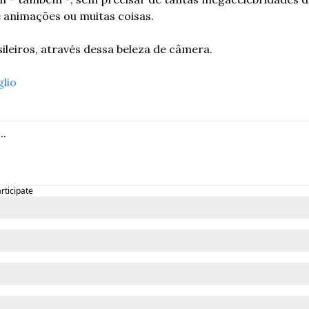
e animações ou muitas coisas.
sileiros, através dessa beleza de câmera.
glio
articipate