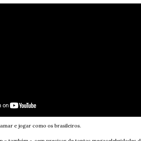
, amar e jogar como os brasileiros.
m – também -, sem precisar de tantas megacelebridades do