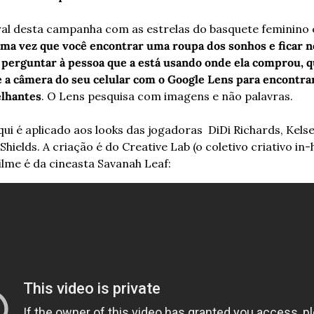
ral desta campanha com as estrelas do basquete feminino é
ima vez que você encontrar uma roupa dos sonhos e ficar n
perguntar à pessoa que a está usando onde ela comprou, qu
 a câmera do seu celular com o Google Lens para encontrar
elhantes
. O Lens pesquisa com imagens e não palavras.
ui é aplicado aos looks das jogadoras  DiDi Richards, Kelse
ields. A criação é do Creative Lab (o coletivo criativo in-h
ilme é da cineasta Savanah Leaf: