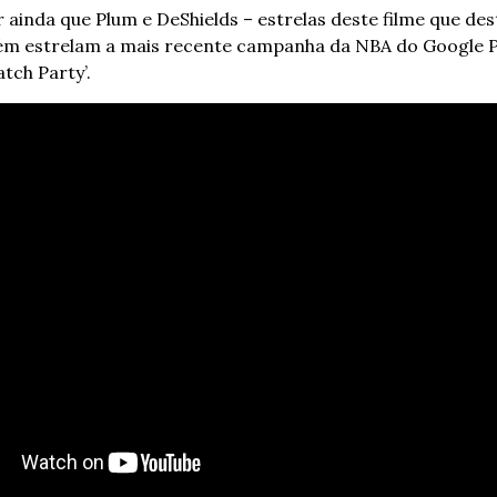
 ainda que Plum e DeShields – estrelas deste filme que de
ém estrelam a mais recente campanha da NBA do Google Pix
tch Party’. 