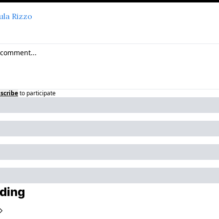
ula Rizzo
scribe
to participate
ding