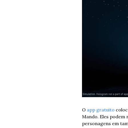
O 
app gratuito
 colo
Mando. Eles podem re
personagens em tama