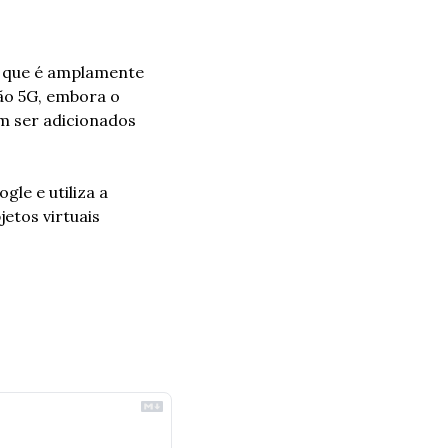
, que é amplamente 
o 5G, embora o 
m ser adicionados 
e e utiliza a 
tos virtuais 