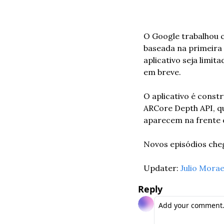
O Google trabalhou c
baseada na primeira
aplicativo seja limi
em breve.
O aplicativo é const
ARCore Depth API, q
aparecem na frente o
Novos episódios ch
Updater: 
Julio Mora
Reply