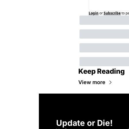
Login
or
Subscribe
to p
Keep Reading
View more
Update or Die!