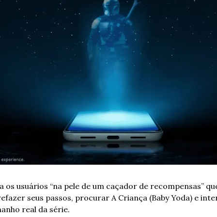
ca os usuários “na pele de um caçador de recompensas” que
fazer seus passos, procurar A Criança (Baby Yoda) e inte
nho real da série.