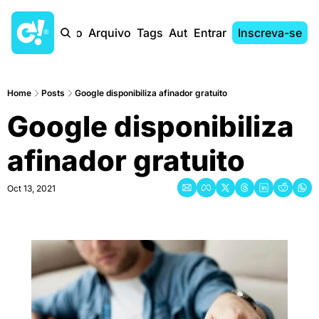
Início
Arquivo
Tags
Autores
Entrar
Inscreva-se
Home
Posts
Google disponibiliza afinador gratuito
Google disponibiliza 
afinador gratuito
Oct 13, 2021