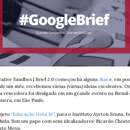
ative Sandbox | Brief 2.0 começou há alguns 
dias
 e, em pou
de um mês, recebemos várias (várias) ideias excelentes. On
ia vencedora foi divulgada em um grande evento na Bienal 
puera, em São Paulo. 
jeto 
“Educação Nota 10”
, para o Instituto Ayrton Senna, foi
hida. Bati um papo com seus idealizadores: Ricardo Chester
to Moya.  