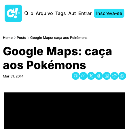
Início
Arquivo
Tags
Autores
Entrar
Inscreva-se
Home
Posts
Google Maps: caça aos Pokémons
Google Maps: caça 
aos Pokémons
Mar 31, 2014