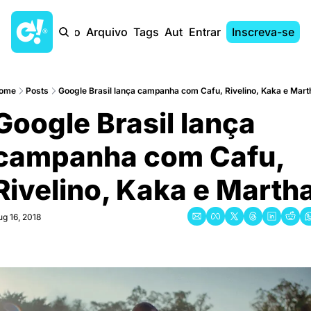
Início
Arquivo
Tags
Autores
Entrar
Inscreva-se
ome
Posts
Google Brasil lança campanha com Cafu, Rivelino, Kaka e Mart
Google Brasil lança 
campanha com Cafu, 
Rivelino, Kaka e Marth
ug 16, 2018