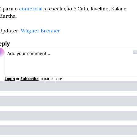
E para o 
comercial
, a escalação é Cafu, Rivelino, Kaka e 
Martha.
Updater: 
Wagner Brenner
eply
Login
or
Subscribe
to participate