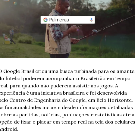
O Google Brasil criou uma busca turbinada para os amantes
do futebol poderem acompanhar o Brasileirão em tempo 
real, para quando não puderem assistir aos jogos. A 
experiência é uma iniciativa brasileira e foi desenvolvida 
pelo Centro de Engenharia do Google, em Belo Horizonte. 
As funcionalidades incluem desde informações detalhadas 
sobre as partidas, notícias, pontuações e estatísticas até a 
opção de fixar o placar em tempo real na tela dos celulares
Android.