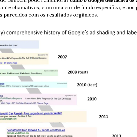
dade também pode rememorar 
como o Google destacava os 
nte chamativos, com uma cor de fundo específica, e aos 
s parecidos com os resultados orgânicos.