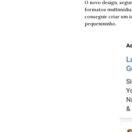
O novo design, segun
formatos multimídia 
conseguir criar um íc
pequenininho.  