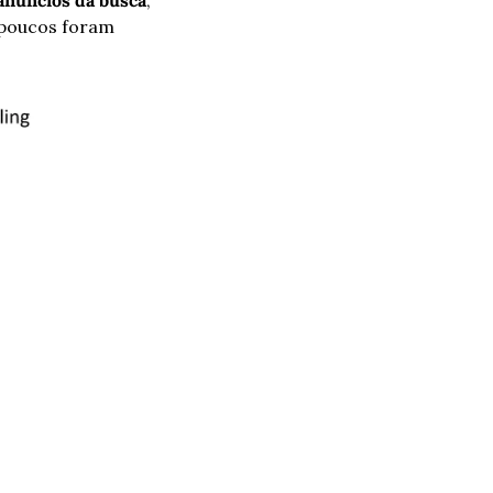
anúncios da busca
, 
poucos foram 