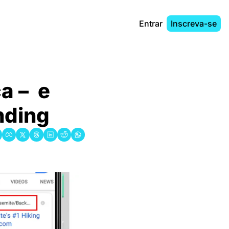
Entrar
Inscreva-se
 –  e 
nding