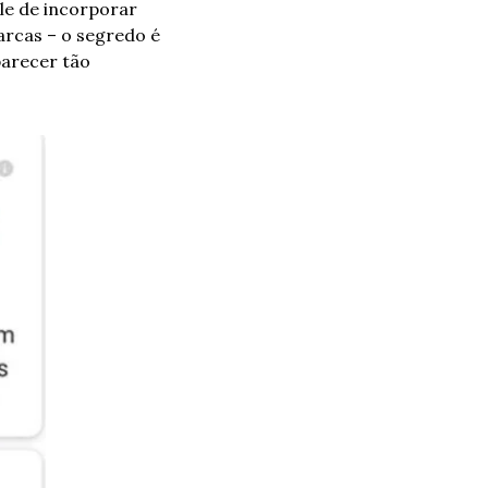
le de incorporar 
rcas – o segredo é 
parecer tão 