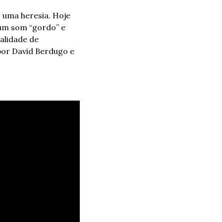
uma heresia. Hoje 
um som “gordo” e 
lidade de 
por David Berdugo e 