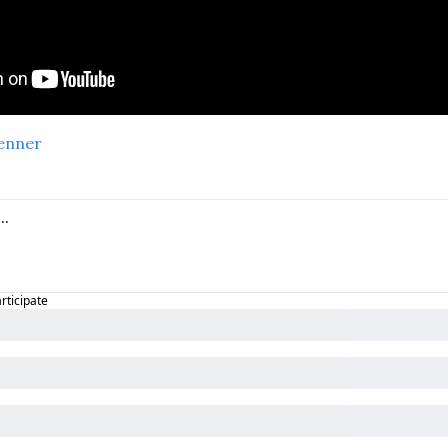
enner
articipate