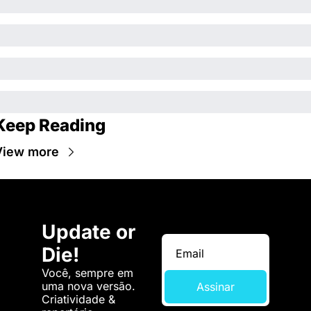
Keep Reading
View more
Update or 
Die!
Você, sempre em 
uma nova versão. 
Assinar
Criatividade & 