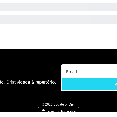
. Criatividade & repertório.
A
© 2026 Update or Die!.
Powered by beehiiv