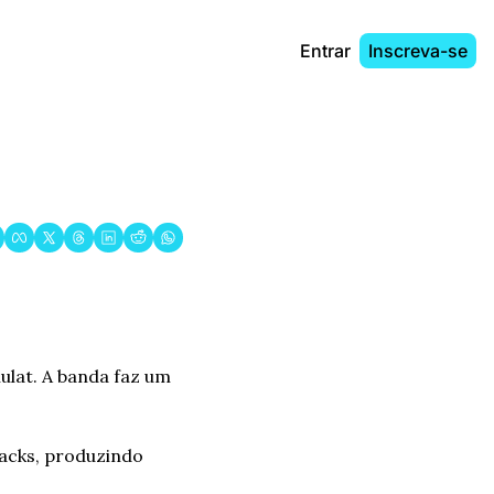
Entrar
Inscreva-se
lat. A banda faz um 
acks, produzindo 