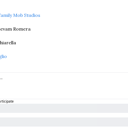
amily Mob Studios
stevam Romera
hiarella
glio
articipate