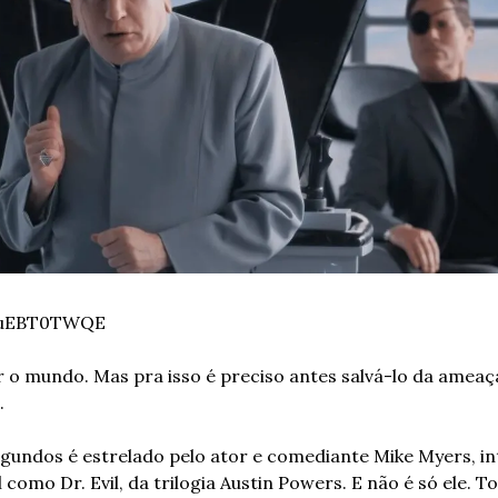
uEuEBT0TWQE
o mundo. Mas pra isso é preciso antes salvá-lo da ameaça
 
egundos é estrelado pelo ator e comediante Mike Myers, in
omo Dr. Evil, da trilogia Austin Powers. E não é só ele. To