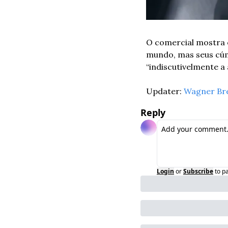
O comercial mostra o
mundo, mas seus cúm
“indiscutivelmente a
Updater: 
Wagner Br
Reply
Login
or
Subscribe
to p