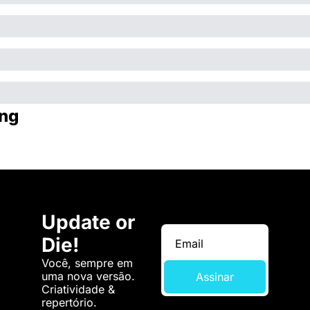
ng
Update or 
Die!
Você, sempre em 
uma nova versão. 
Assinar
Criatividade & 
repertório.