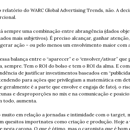
relatório do WARC Global Advertising Trends, não. A deci
cional.
rá sempre uma combinação entre abrangência (dados objeti
dos mais subjetivos). É preciso alcançar, ganhar atenção, 
gerar ação – ou pelo menos um envolvimento maior com 
essa balança entre o “aparecer” e o “envolver/ativar” que p
, sempre. Tem o ROI do bolso e tem o ROI da alma. E com 
ndência de justificar investimentos baseados em “publicida
tendendo para ações que privilegiam a matemática em det
ue geralmente é a parte que envolve e engaja de fato), o ris
cunas e desproporções no mix e na comunicação e posici
 todo, aumenta.
 muito em relação a jornadas e intimidade com o target, 
m quesitos importnates como criação e produção. Hoje a v
 pega carona. O que é ótimo, mas o caronista que é bom 