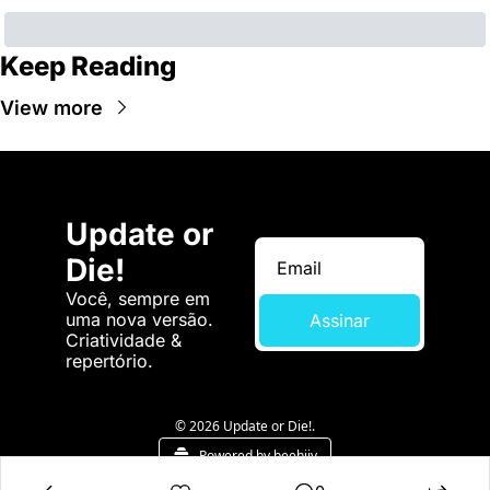
Keep Reading
View more
Update or 
Die!
Você, sempre em 
uma nova versão. 
Assinar
Criatividade & 
repertório.
© 2026 Update or Die!.
Powered by beehiiv