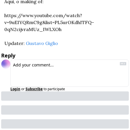
Aqui, o making of:
https://www.youtube.com/watch?
v=9uEIYQRmC9g&list=PL5urOKdhITFQ-
0qN2cijvraMUz_IWLXOh
Updater: 
Gustavo Giglio
Reply
Login
or
Subscribe
to participate