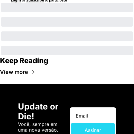
Login
or
Subscribe
to participate
Keep Reading
View more
Update or 
Die!
Você, sempre em 
uma nova versão. 
Assinar