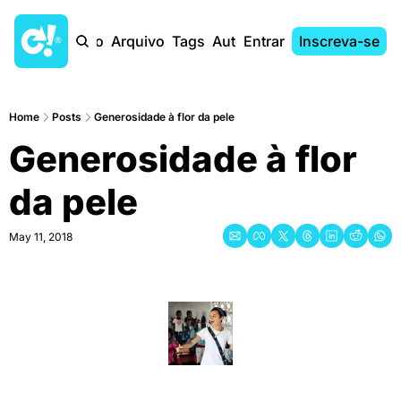
Início
Arquivo
Tags
Autores
Entrar
Inscreva-se
Home
Posts
Generosidade à flor da pele
Generosidade à flor 
da pele
May 11, 2018