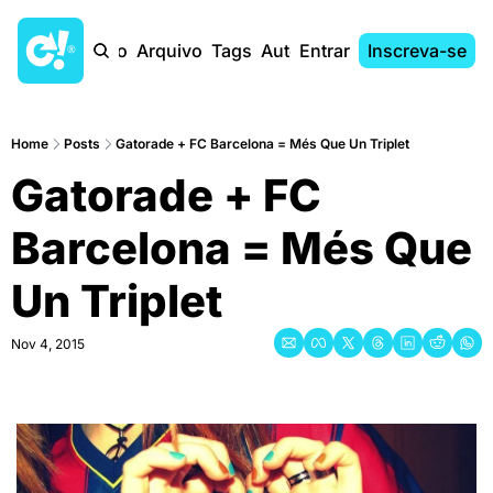
Início
Arquivo
Tags
Autores
Entrar
Inscreva-se
Home
Posts
Gatorade + FC Barcelona = Més Que Un Triplet
Gatorade + FC 
Barcelona = Més Que 
Un Triplet
Nov 4, 2015