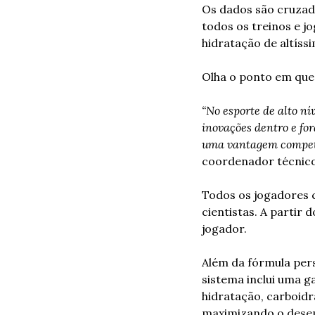
Os dados são cruzado
todos os treinos e j
hidratação de altíss
Olha o ponto em que
“No esporte de alto ní
inovações dentro e for
uma vantagem competi
coordenador técnico 
Todos os jogadores c
cientistas. A partir 
jogador. 
Além da fórmula pers
sistema inclui uma g
hidratação, carboidr
maximizando o dese