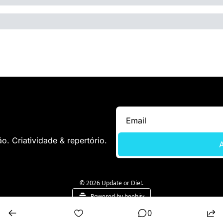
. Criatividade & repertório.
A
© 2026 Update or Die!.
Powered by beehiiv
0