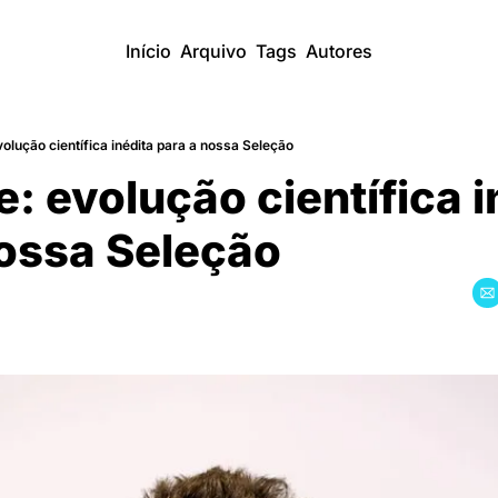
Início
Arquivo
Tags
Autores
lução científica inédita para a nossa Seleção
 evolução científica in
ossa Seleção