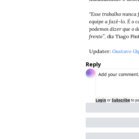
“Esse trabalho nunca f
equipe a fazê-lo. É o
podemos dizer que o de
frente”
, diz Tiago Pi
Updater: 
Gustavo Gi
Reply
Login
or
Subscribe
to p