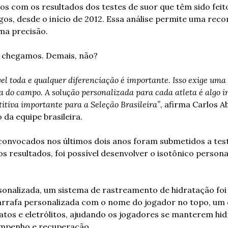
s com os resultados dos testes de suor que têm sido feito
ogos, desde o início de 2012. Essa análise permite uma rec
ima precisão.
 chegamos. Demais, não? 
vel toda e qualquer diferenciação é importante. Isso exige uma
a do campo. A solução personalizada para cada atleta é algo in
tiva importante para a Seleção Brasileira”
, afirma Carlos Ab
da equipe brasileira.
onvocados nos últimos dois anos foram submetidos a teste
dos resultados, foi possível desenvolver o isotônico person
onalizada, um sistema de rastreamento de hidratação foi 
arrafa personalizada com o nome do jogador no topo, um 
atos e eletrólitos, ajudando os jogadores se manterem hid
mpenho e recuperação. 