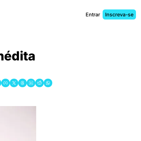
Entrar
Inscreva-se
édita 