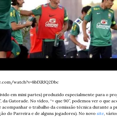
be.com/watch?v=8bIXRJQ2Dbc
ivido em mini partes) produzido especialmente para o pr
 da Gatorade. No vídeo, “+ que 90”, podemos ver o que ac
e acompanhar o trabalho da comissão técnica durante a p
ção do Parreira e de alguns jogadores). No novo 
site
, vário