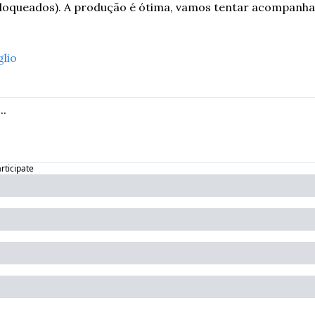
bloqueados). A produção é ótima, vamos tentar acompanhar 
glio
articipate