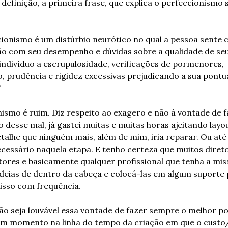
 definição, a primeira frase, que explica o perfeccionismo 
ionismo é um distúrbio neurótico no qual a pessoa sente 
ão com seu desempenho e dúvidas sobre a qualidade de seu 
indivíduo a escrupulosidade, verificações de pormenores, 
, prudência e rigidez excessivas prejudicando a sua pontua
”
ismo é ruim. Diz respeito ao exagero e não à vontade de f
ro desse mal, já gastei muitas e muitas horas ajeitando layo
etalhe que ninguém mais, além de mim, iria reparar. Ou até 
cessário naquela etapa. E tenho certeza que muitos direto
tores e basicamente qualquer profissional que tenha a mis
deias de dentro da cabeça e colocá-las em algum suporte p
isso com frequência.
o seja louvável essa vontade de fazer sempre o melhor pos
m momento na linha do tempo da criação em que o custo/