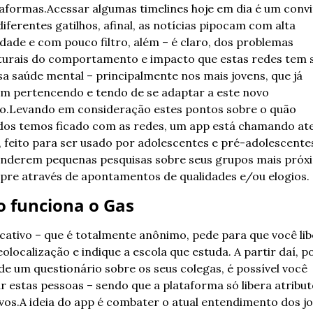
taformas.
Acessar algumas timelines hoje em dia é um convit
iferentes gatilhos, afinal, as notícias pipocam com alta 
idade e com pouco filtro, além – é claro, dos problemas 
turais do comportamento e impacto que estas redes tem s
sa saúde mental – principalmente nos mais jovens, que já 
m pertencendo e tendo de se adaptar a este novo 
o.
Levando em consideração estes pontos sobre o quão 
dos temos ficado com as redes, um app está chamando ate
, feito para ser usado por adolescentes e pré-adolescentes
nderem pequenas pesquisas sobre seus grupos mais próxi
pre através de apontamentos de qualidades e/ou elogios.
 funciona o Gas
icativo – que é totalmente anônimo, pede para que você lib
olocalização e indique a escola que estuda. A partir daí, po
de um questionário sobre os seus colegas, é possível você 
ar estas pessoas – sendo que a plataforma só libera atribut
vos.
A ideia do app é combater o atual entendimento dos jo