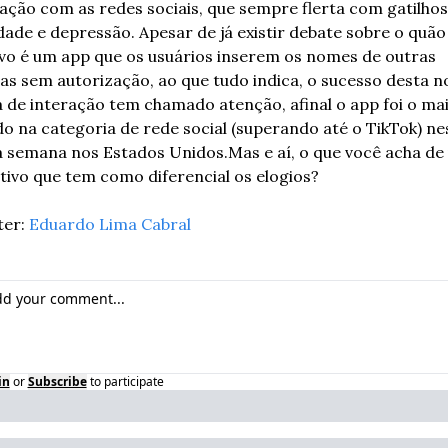
lação com as redes sociais, que sempre flerta com gatilhos 
dade e depressão. Apesar de já existir debate sobre o quão 
ivo é um app que os usuários inserem os nomes de outras 
as sem autorização, ao que tudo indica, o sucesso desta no
 de interação tem chamado atenção, afinal o app foi o mai
do na categoria de rede social (superando até o TikTok) nes
a semana nos Estados Unidos.
Mas e aí, o que você acha de
ativo que tem como diferencial os elogios? 
er: 
Eduardo Lima Cabral
in
or
Subscribe
to participate