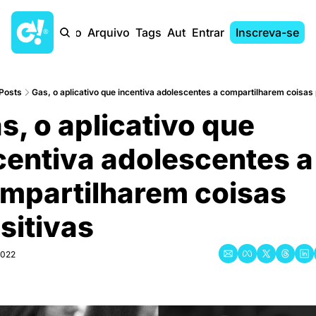
Início
Arquivo
Tags
Autores
Entrar
Inscreva-se
Posts
Gas, o aplicativo que incentiva adolescentes a compartilharem coisas 
s, o aplicativo que 
centiva adolescentes a 
mpartilharem coisas 
sitivas
2022