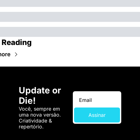
 Reading
more
Update or 
Die!
Você, sempre em 
uma nova versão. 
Assinar
Criatividade & 
repertório.