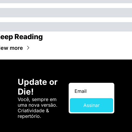
eep Reading
iew more
Update or 
Die!
Você, sempre em 
uma nova versão. 
Assinar
Criatividade & 
repertório.