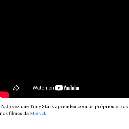
Toda vez que Tony Stark aprendeu com os próprios erros 
nos filmes da 
Marvel
.