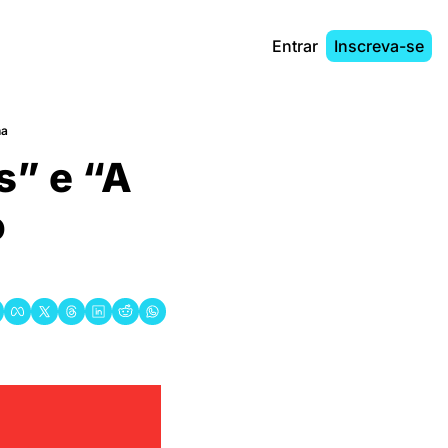
Entrar
Inscreva-se
na
” e “A 
 