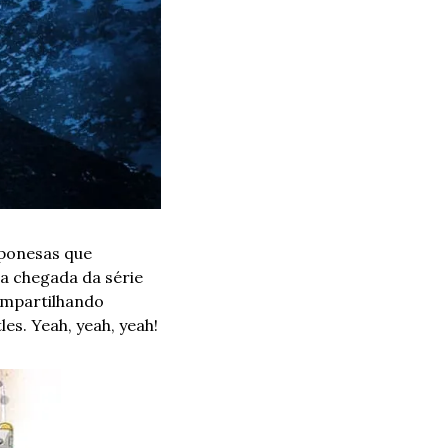
ponesas que 
a chegada da série 
ompartilhando 
es. Yeah, yeah, yeah!