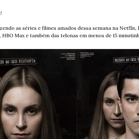
!
zendo as séries e filmes amados dessa semana na Netflix, P
+, HBO Max e também das telonas em menos de 15 minutinh