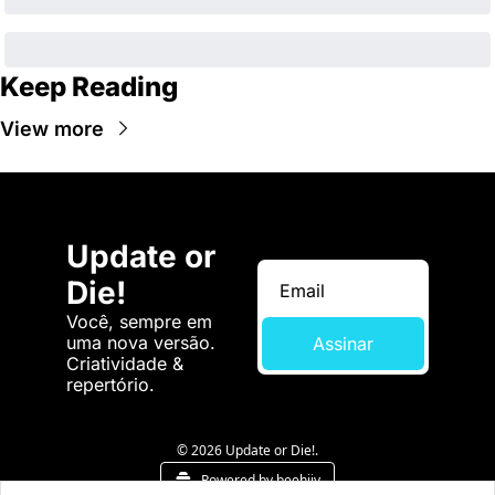
Keep Reading
View more
Update or 
Die!
Você, sempre em 
uma nova versão. 
Assinar
Criatividade & 
repertório.
© 2026 Update or Die!.
Powered by beehiiv