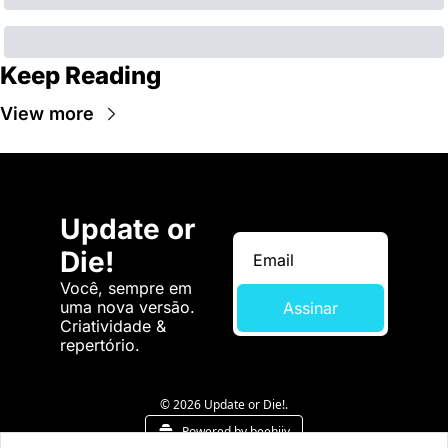
Keep Reading
View more
Update or 
Die!
Você, sempre em 
uma nova versão. 
Assinar
Criatividade & 
repertório.
© 2026 Update or Die!.
Powered by beehiiv