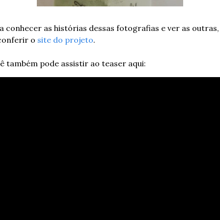
a conhecer as histórias dessas fotografias e ver as outras, 
conferir o 
site do projeto
.
ê também pode assistir ao teaser aqui: