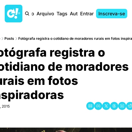
Início
Arquivo
Tags
Autores
Entrar
Inscreva-se
e
Posts
Fotógrafa registra o cotidiano de moradores rurais em fotos inspir
otógrafa registra o 
otidiano de moradores 
urais em fotos 
nspiradoras
, 2015