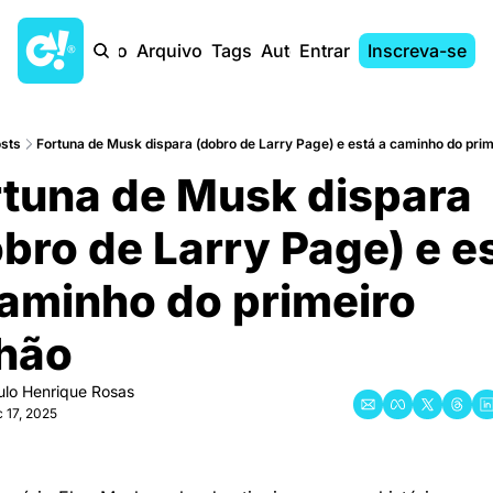
Início
Arquivo
Tags
Autores
Entrar
Inscreva-se
sts
Fortuna de Musk dispara (dobro de Larry Page) e está a caminho do primei
tuna de Musk dispara 
bro de Larry Page) e est
aminho do primeiro 
lhão
ulo Henrique Rosas
 17, 2025