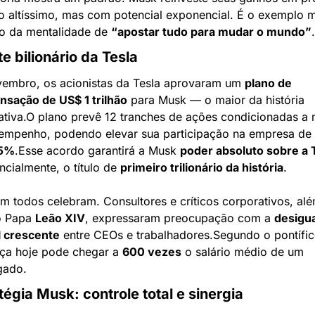
co altíssimo, mas com potencial exponencial. É o exemplo m
o da mentalidade de 
“apostar tudo para mudar o mundo”
.
e bilionário da Tesla
embro, os acionistas da Tesla aprovaram um 
plano de 
sação de US$ 1 trilhão
 para Musk — o maior da história 
tiva.
O plano prevê 12 tranches de ações condicionadas a 
empenho, podendo elevar sua participação na empresa de 
25%
.
Esse acordo garantirá a Musk 
poder absoluto sobre a 
ncialmente, o título de 
primeiro trilionário da história
.
m todos celebram. Consultores e críticos corporativos, alé
o Papa 
Leão XIV
, expressaram preocupação com a 
desigua
al crescente
 entre CEOs e trabalhadores.
Segundo o pontífice
nça hoje pode chegar a 
600 vezes
 o salário médio de um 
gado.
tégia Musk: controle total e sinergia