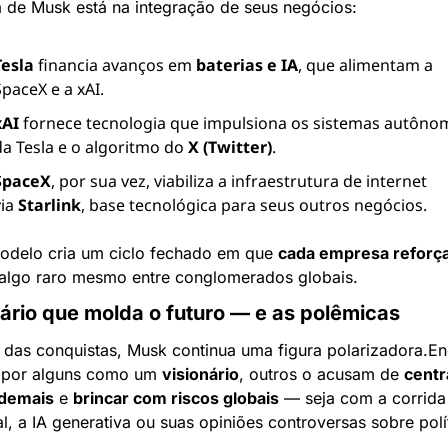
a de Musk está na integração de seus negócios:
Tesla
 financia avanços em 
baterias e IA
, que alimentam a 
SpaceX e a xAI.
xAI
 fornece tecnologia que impulsiona os sistemas autôno
da Tesla e o algoritmo do 
X (Twitter)
.
SpaceX
, por sua vez, viabiliza a infraestrutura de internet 
ia 
Starlink
, base tecnológica para seus outros negócios.
odelo cria um ciclo fechado em que 
cada empresa reforça 
 algo raro mesmo entre conglomerados globais.
nário que molda o futuro — e as polêmicas
 das conquistas, Musk continua uma figura polarizadora.
En
o por alguns como um 
visionário
, outros o acusam de 
centra
demais
 e 
brincar com riscos globais
 — seja com a corrida 
l, a IA generativa ou suas opiniões controversas sobre polít