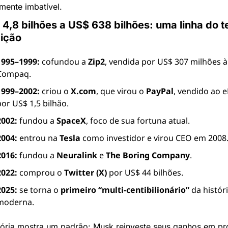
mente imbatível.
4,8 bilhões a US$ 638 bilhões: uma linha do t
ição
1995–1999:
 cofundou a 
Zip2
, vendida por US$ 307 milhões à 
Compaq.
1999–2002:
 criou o 
X.com
, que virou o 
PayPal
, vendido ao e
por US$ 1,5 bilhão.
2002:
 fundou a 
SpaceX
, foco de sua fortuna atual.
2004:
 entrou na 
Tesla
 como investidor e virou CEO em 2008
2016:
 fundou a 
Neuralink
 e 
The Boring Company
.
2022:
 comprou o 
Twitter (X)
 por US$ 44 bilhões.
2025:
 se torna o 
primeiro “multi-centibilionário”
 da históri
moderna.
etória mostra um padrão: Musk reinveste seus ganhos em pro