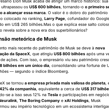
esário Elon Musk acaba de atingir um marco histórico: sua 
 ultrapassou os 
US$ 600 bilhões
, tornando-o 
o primeiro se
 a alcançar essa marca
. O valor é o dobro do patrimônio 
o colocado no ranking, 
Larry Page
, cofundador do Google,
do em US$ 265 bilhões.
Mas o que explica esse salto coloss
o revela sobre a nova era dos superbilionários?
nsão meteórica de Musk
nto mais recente do patrimônio de Musk se deve à 
nova 
zação da SpaceX
, que atingiu 
US$ 800 bilhões
 após uma ve
8 bilhões em um único dia
, consolidando uma fortuna de U
lhões — segundo o índice Bloomberg.
eX se tornou 
a empresa privada mais valiosa do planeta
, 
42% da companhia
, equivalente a cerca de 
US$ 317 bilhõ
o-se a isso seus 12% na 
Tesla
 e participações em negócio
Neuralink
, 
The Boring Company
 e 
xAI Holdings
, Musk 
ormou seu império tecnológico em um ecossistema interligad