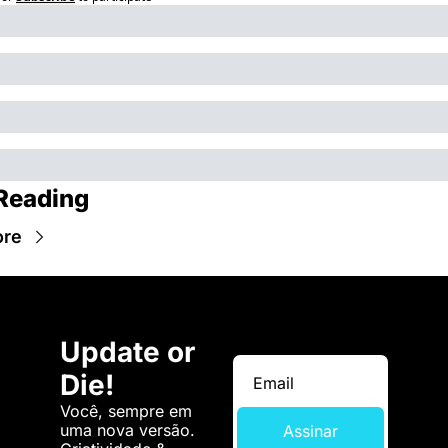
Reading
ore
Update or 
Die!
Você, sempre em 
uma nova versão. 
Assinar