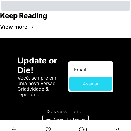
Keep Reading
View more
Update or 
Die!
Você, sempre em 
uma nova versão. 
Assinar
Criatividade & 
repertório.
© 2026 Update or Die!.
Powered by beehiiv
0