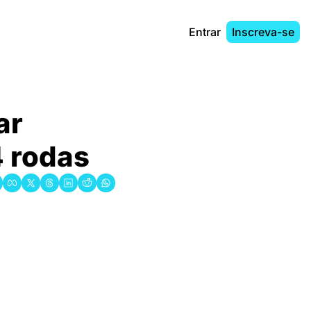
Entrar
Inscreva-se
r 
4 rodas