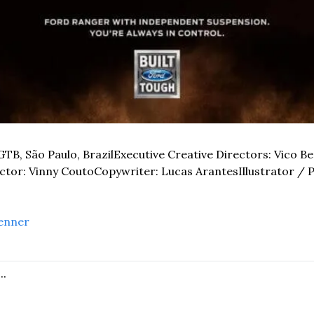
GTB, São Paulo, Brazil
Executive Creative Directors: Vico Be
ector: Vinny Couto
Copywriter: Lucas Arantes
Illustrator /
enner