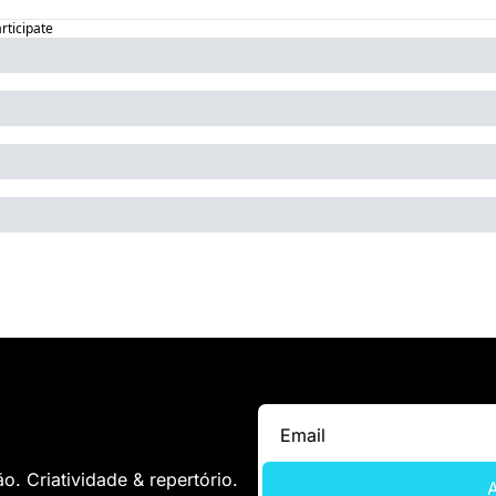
articipate
. Criatividade & repertório.
A