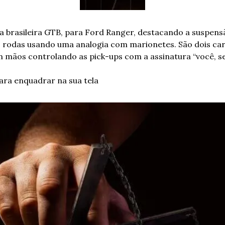
 brasileira GTB, para Ford Ranger, destacando a suspens
 rodas usando uma analogia com marionetes. São dois car
m mãos controlando as pick-ups com a assinatura “você, s
ara enquadrar na sua tela