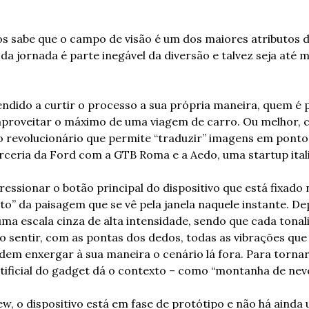
os sabe que o campo de visão é um dos maiores atributos d
da jornada é parte inegável da diversão e talvez seja até m
dido a curtir o processo a sua própria maneira, quem é p
proveitar o máximo de uma viagem de carro. Ou melhor, co
revolucionário que permite “traduzir” imagens em pontos 
arceria da Ford com a GTB Roma e a Aedo, uma startup ital
essionar o botão principal do dispositivo que está fixado n
o” da paisagem que se vê pela janela naquele instante. Dep
ma escala cinza de alta intensidade, sendo que cada tona
Ao sentir, com as pontas dos dedos, todas as vibrações que 
em enxergar à sua maneira o cenário lá fora. Para tornar
artificial do gadget dá o contexto – como “montanha de nev
, o dispositivo está em fase de protótipo e não há ainda 