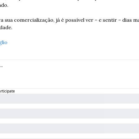
ado.
sua comercialização, já é possível ver – e sentir – dias m
dade. 
glio
articipate