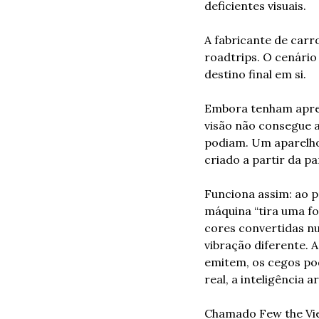
deficientes visuais. 
A fabricante de carr
roadtrips. O cenário 
destino final em si.
Embora tenham apren
visão não consegue a
podiam. Um aparelho 
criado a partir da p
Funciona assim: ao pr
máquina “tira uma fot
cores convertidas nu
vibração diferente. 
emitem, os cegos pod
real, a inteligência 
Chamado Few the View