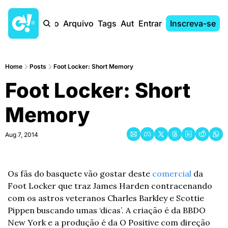
Início
Arquivo
Tags
Autores
Entrar
Inscreva-se
Home
Posts
Foot Locker: Short Memory
Foot Locker: Short 
Memory
Aug 7, 2014
Os fãs do basquete vão gostar deste 
comercial
 da 
Foot Locker que traz James Harden contracenando 
com os astros veteranos Charles Barkley e Scottie 
Pippen buscando umas ‘dicas’. A criação é da BBDO 
New York e a produção é da O Positive com direção 