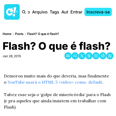
Início
Arquivo
Tags
Autores
Entrar
Inscreva-se
Home
Posts
Flash? O que é flash?
Flash? O que é flash?
Jan 28, 2015
Demorou muito mais do que deveria, mas finalmente 
o 
YouTube usará o HTML 5 <video> como  default
.
Talvez esse seja o ‘golpe de misericórdia’ para o Flash 
(e pra aqueles que ainda insistem em trabalhar com 
Flash).