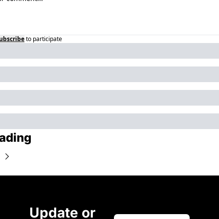
ubscribe
to participate
ading
Update or 