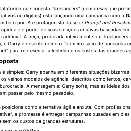
plataforma que conecta “freelancers” a empresas que preci
riativos ou digitais) está lançando uma campanha com o 
Ga
 feito por IA e protagonista da série 
Prompt and Punishm
rapidez e o poder de suas soluções criativas baseadas em 
ia artificial. A peça, produzida inteiramente por freelancers d
, e Garry é descrito como o “primeiro saco de pancadas cr
rnet” para representar a lentidão e os custos das grandes a
oposta
a é simples: Garry apanha em diferentes situações bizarras 
 os velhos modelos de agência, descritos como lentos, caro
burocracia. A mensagem é: Garry sofre, mas as ideias dos c
sam passar pelo mesmo pesadelo.
e posiciona como alternativa ágil e enxuta. Com profissionai
ative”, a promessa é entregar campanhas ousadas em dias
 sem os custos de grandes estruturas.