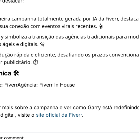
 destacar:
eira campanha totalmente gerada por IA da Fiverr, destaca
sua conexão com eventos virais recentes. 🤖
y simboliza a transição das agências tradicionais para mod
 ágeis e digitais. 🚀
ução rápida e eficiente, desafiando os prazos convencionai
r publicitário. ⏱️
nica 🛠
: Fiverr
Agência: Fiverr In House
r mais sobre a campanha e ver como Garry está redefinindo
igital, visite o 
site oficial da Fiverr
.