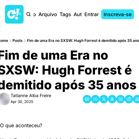
Início
Arquivo
Tags
Autores
Entrar
Inscreva-se
Home
Posts
Fim de uma Era no SXSW: Hugh Forrest é demitido após 35 an
Fim de uma Era no 
SXSW: Hugh Forrest é 
demitido após 35 anos
Tatianne Alba Freire
Apr 30, 2025
O que aconteceu?