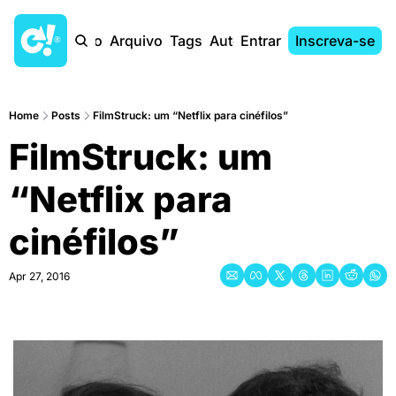
Início
Arquivo
Tags
Autores
Entrar
Inscreva-se
Home
Posts
FilmStruck: um “Netflix para cinéfilos”
FilmStruck: um 
“Netflix para 
cinéfilos”
Apr 27, 2016