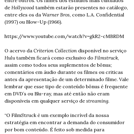
entre outros. Os filmes dos estúdios mais cultuados 
de
 Hollywood
 também estarão presentes no catálogo, 
entre eles os da 
Warner Bros
, como L.A. Confidential 
(1997) ou Blow-Up (1966).
https://www.youtube.com/watch?v=gkR2-cMBRDM
O acervo da 
Criterion
Collection
 disponível no serviço 
Hulu
 também ficará como exclusivo do
 Filmstruck
, 
assim como todos seus suplementos de bônus; 
comentários em áudio durante os filmes ou criticas 
antes da apresentação de um determinado filme. Vale 
lembrar que esse tipo de conteúdo bônus é frequente 
em DVD’s ou Blu-ray, mas até então não eram 
disponíveis em qualquer serviço de 
streaming
.
“O FilmStruck é um exemplo incrível da nossa 
estratégia em encontrar a demanda do consumidor 
por bom conteúdo. É feito sob medida para 