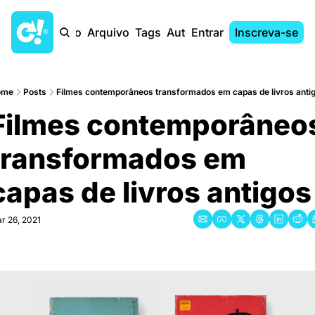
Início
Arquivo
Tags
Autores
Entrar
Inscreva-se
ome
Posts
Filmes contemporâneos transformados em capas de livros anti
Filmes contemporâneos
transformados em 
capas de livros antigos
r 26, 2021