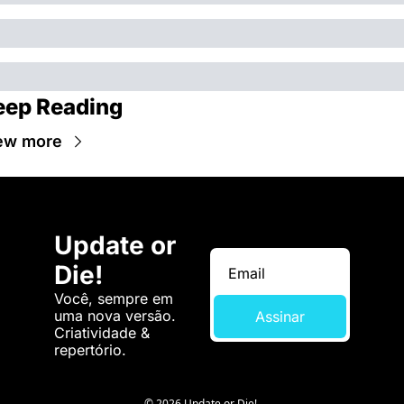
eep Reading
ew more
Update or 
Die!
Você, sempre em 
uma nova versão. 
Assinar
Criatividade & 
repertório.
© 2026 Update or Die!.