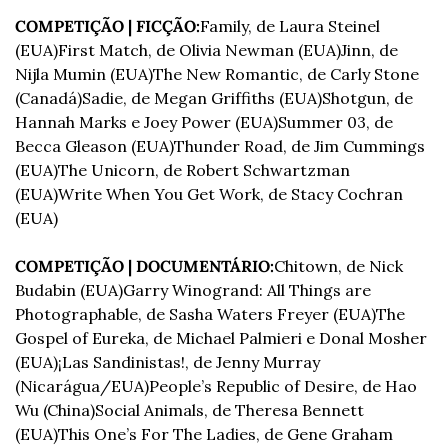
COMPETIÇÃO | FICÇÃO:
Family, de Laura Steinel 
(EUA)
First Match, de Olivia Newman (EUA)
Jinn, de 
Nijla Mumin (EUA)
The New Romantic, de Carly Stone 
(Canadá)
Sadie, de Megan Griffiths (EUA)
Shotgun, de 
Hannah Marks e Joey Power (EUA)
Summer 03, de 
Becca Gleason (EUA)
Thunder Road, de Jim Cummings 
(EUA)
The Unicorn, de Robert Schwartzman 
(EUA)
Write When You Get Work, de Stacy Cochran 
(EUA)
COMPETIÇÃO | DOCUMENTÁRIO:
Chitown, de Nick 
Budabin (EUA)
Garry Winogrand: All Things are 
Photographable, de Sasha Waters Freyer (EUA)
The 
Gospel of Eureka, de Michael Palmieri e Donal Mosher 
(EUA)
¡Las Sandinistas!, de Jenny Murray 
(Nicarágua/EUA)
People’s Republic of Desire, de Hao 
Wu (China)
Social Animals, de Theresa Bennett 
(EUA)
This One’s For The Ladies, de Gene Graham 