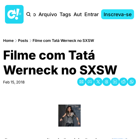
Início
Arquivo
Tags
Autores
Entrar
Inscreva-se
Home
Posts
Filme com Tatá Werneck no SXSW
Filme com Tatá 
Werneck no SXSW
Feb 15, 2018