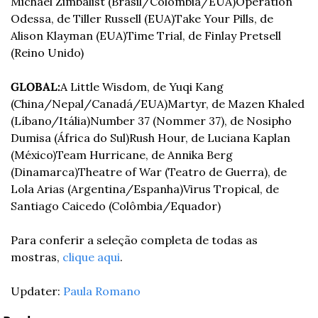
Michael Zimbalist (Brasil/Colômbia/EUA)
Operation 
Odessa, de Tiller Russell (EUA)
Take Your Pills, de 
Alison Klayman (EUA)
Time Trial, de Finlay Pretsell 
(Reino Unido)
GLOBAL:
A Little Wisdom, de Yuqi Kang 
(China/Nepal/Canadá/EUA)
Martyr, de Mazen Khaled 
(Líbano/Itália)
Number 37 (Nommer 37), de Nosipho 
Dumisa (África do Sul)
Rush Hour, de Luciana Kaplan 
(México)
Team Hurricane, de Annika Berg 
(Dinamarca)
Theatre of War (Teatro de Guerra), de 
Lola Arias (Argentina/Espanha)
Virus Tropical, de 
Santiago Caicedo (Colômbia/Equador)
Para conferir a seleção completa de todas as 
mostras, 
clique aqui
.
Updater: 
Paula Romano