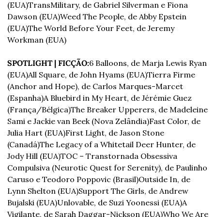
(EUA)
TransMilitary, de Gabriel Silverman e Fiona 
Dawson (EUA)
Weed The People, de Abby Epstein 
(EUA)
The World Before Your Feet, de Jeremy 
Workman (EUA)
SPOTLIGHT | FICÇÃO:
6 Balloons, de Marja Lewis Ryan 
(EUA)
All Square, de John Hyams (EUA)
Tierra Firme 
(Anchor and Hope), de Carlos Marques-Marcet 
(Espanha)
A Bluebird in My Heart, de Jérémie Guez 
(França/Bélgica)
The Breaker Upperers, de Madeleine 
Sami e Jackie van Beek (Nova Zelândia)
Fast Color, de 
Julia Hart (EUA)
First Light, de Jason Stone 
(Canadá)
The Legacy of a Whitetail Deer Hunter, de 
Jody Hill (EUA)
TOC – Transtornada Obsessiva 
Compulsiva (Neurotic Quest for Serenity), de Paulinho 
Caruso e Teodoro Poppovic (Brasil)
Outside In, de 
Lynn Shelton (EUA)
Support The Girls, de Andrew 
Bujalski (EUA)
Unlovable, de Suzi Yoonessi (EUA)
A 
Vigilante, de Sarah Daggar-Nickson (EUA)
Who We Are 