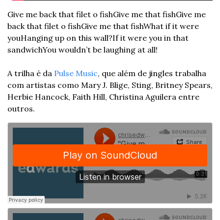
Give me back that filet o fish
Give me that fish
Give me 
back that filet o fish
Give me that fish
What if it were 
you
Hanging up on this wall?
If it were you in that 
sandwich
You wouldn’t be laughing at all!
A trilha é da 
Pulse Music
, que além de jingles trabalha 
com artistas como Mary J. Blige, Sting, Britney Spears, 
Herbie Hancock, Faith Hill, Christina Aguilera entre 
outros.