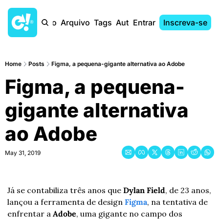
Início
Arquivo
Tags
Autores
Entrar
Inscreva-se
Home
Posts
Figma, a pequena-gigante alternativa ao Adobe
Figma, a pequena-
gigante alternativa 
ao Adobe
May 31, 2019
Já se contabiliza três anos que 
Dylan Field
, de 23 anos, 
lançou a ferramenta de design 
Figma
, na tentativa de 
enfrentar a 
Adobe
, uma gigante no campo dos 