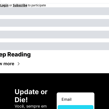
Login
or
Subscribe
to participate
ep Reading
w more
Update or 
Die!
Você, sempre em 