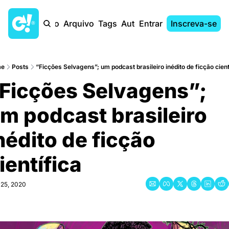
Início
Arquivo
Tags
Autores
Entrar
Inscreva-se
e
Posts
“Ficções Selvagens”; um podcast brasileiro inédito de ficção cienti
Ficções Selvagens”; 
m podcast brasileiro 
nédito de ficção 
ientífica
25, 2020