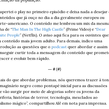
cinação da população.
 apertei o play no primeiro episódio e deixa nada a desejar 
nteúdos que já ouço no dia a dia geralmente europeu ou 
rte-americano. O conteúdo me lembrou um mix da mesma
nha de “
The Man In The High Castle
” (Prime Video) e “
Dear 
ite People
” (Netflix). O aviso aqui fica para os ouvintes que 
 conteúdo mais jovem adulto. Para demais, indico uma 
trodução as questões que o 
podcast
 quer abordar e assim 
nseguir curtir toda a mensagem do conteúdo que promete
escer e evoluir bem rápido.
— #
 (#
)
ais do que abordar problemas, nós queremos trazer à tona
imaginário negro como pontapé inicial para as discussões 
e vão surgir por meio de alegorias sobre os jovens da 
riferia, histórias de terror, tecnologia, mesclados ao 
alismo mágico”, compartilhou Alê em nota para imprensa.