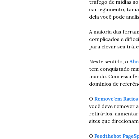
tráfego de mídias so
carregamento, taman
dela você pode anali
A maioria das ferram
complicados e difícei
para elevar seu tráf
Neste sentido, o 
Ahr
tem conquistado muit
mundo. Com essa ferr
domínios de referênc
O 
Remove’em Ratios
você deve remover a
retirá-los, aumentar
sites que direcionam
O 
Feedthebot PageS