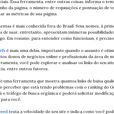
ciais. Essa ferramenta, entre outras coisas, informa o tem
ho da página, o número de requisições e pontuação de vel
sar as métricas de sua página.
entas é mais conhecida fora do Brasil. Seus nomes, à prime
s de usar, entretanto, apresentam inúmeras possibilidades 
ego. Em resumo, para entender como funcionam, é preciso u
efs
 é mais uma delas, importante quando o assunto é otimi
os donos de negócios online e profissionais da área de mar
amenta, você pode explorar e analisar os links do seu site,
ia, entre outros fatores.
 é uma ferramenta que mostra quantos links de baixa quali
o perceber que está tendo problemas com o ranking do G
á o tráfego de busca orgânica e poderá solicitar modifica
 para você.
peed
 testa a velocidade do seu site e indica como você pode