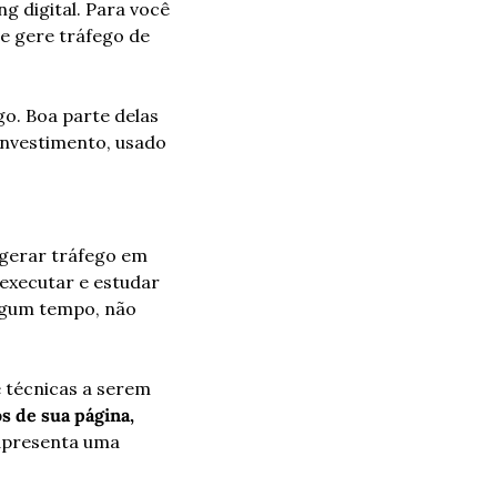
 digital. Para você 
 gere tráfego de 
o. Boa parte delas 
 investimento, usado 
gerar tráfego em 
executar e estudar 
lgum tempo, não 
técnicas a serem 
conjunto de estratégias para analisar e otimizar os resultados de sua página, 
 apresenta uma 