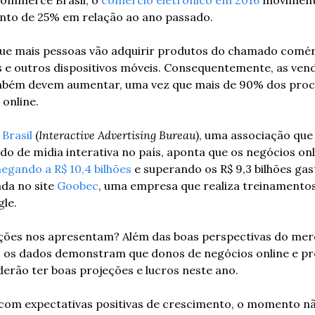
ento de 25% em relação ao ano passado.
e mais pessoas vão adquirir produtos do chamado comérc
 e outros dispositivos móveis. Consequentemente, as vend
mbém devem aumentar, uma vez que mais de 90% dos proc
 online.
 Brasil
 (
Interactive Advertising Bureau
), uma associação que
o de mídia interativa no país, aponta que os negócios onl
egando a R$ 10,4 bilhões 
e superando os R$ 9,3 bilhões gas
ada no site 
Goobec
, uma empresa que realiza treinamentos 
le.
ções nos apresentam? Além das boas perspectivas do merca
 os dados demonstram que donos de negócios online e prof
derão ter boas projeções e lucros neste ano.
m expectativas positivas de crescimento, o momento não é