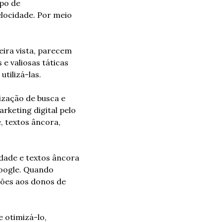
po de 
ocidade. Por meio 
ira vista, parecem 
e valiosas táticas 
tilizá-las.
zação de busca e 
keting digital pelo 
 textos âncora, 
dade e textos âncora 
oogle. Quando 
ções aos donos de 
 otimizá-lo, 