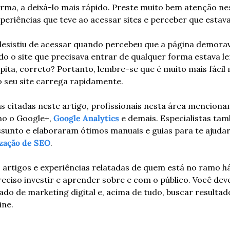
rma, a deixá-lo mais rápido. Preste muito bem atenção ne
periências que teve ao acessar sites e perceber que estav
esistiu de acessar quando percebeu que a página demorav
o o site que precisava entrar de qualquer forma estava len
epita, correto? Portanto, lembre-se que é muito mais fácil 
 seu site carrega rapidamente.
 citadas neste artigo, profissionais nesta área menciona
o o Google+, 
Google Analytics
 e demais. Especialistas tam
sunto e elaboraram ótimos manuais e guias para te ajudar
zação de SEO
.
, artigos e experiências relatadas de quem está no ramo há 
ciso investir e aprender sobre e com o público. Você dev
o de marketing digital e, acima de tudo, buscar resultad
ine.