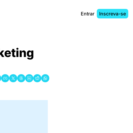
Entrar
Inscreva-se
eting 