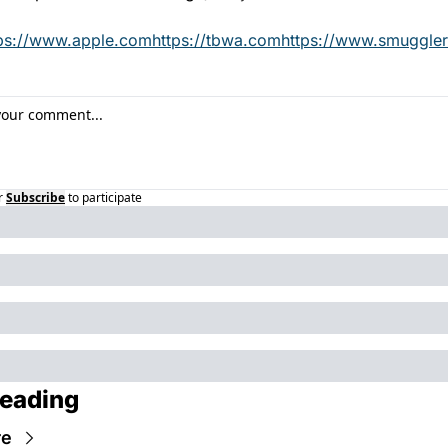
tps://www.apple.com
https://tbwa.com
https://www.smuggler
r
Subscribe
to participate
eading
re