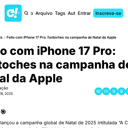
Início
Arquivo
Tags
Autores
Entrar
Inscreva-se
ts
Feito com iPhone 17 Pro: fantoches na campanha de Natal da Apple
to com iPhone 17 Pro: 
toches na campanha de
al da Apple
ação
28, 2025
🎯
lançou a campanha global de Natal de 2025 intitulada “A Cri