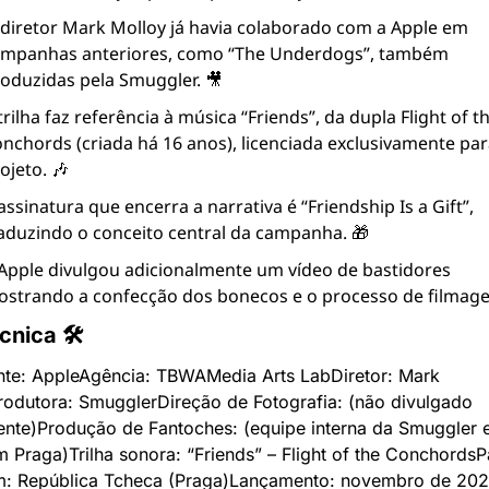
diretor Mark Molloy já havia colaborado com a Apple em 
mpanhas anteriores, como “The Underdogs”, também 
oduzidas pela Smuggler. 🎥
trilha faz referência à música “Friends”, da dupla Flight of th
nchords (criada há 16 anos), licenciada exclusivamente para
ojeto. 🎶
assinatura que encerra a narrativa é “Friendship Is a Gift”, 
aduzindo o conceito central da campanha. 🎁
Apple divulgou adicionalmente um vídeo de bastidores 
strando a confecção dos bonecos e o processo de filmage
cnica 🛠
te: Apple
Agência: TBWAMedia Arts Lab
Diretor: Mark 
rodutora: Smuggler
Direção de Fotografia: (não divulgado 
ente)
Produção de Fantoches: (equipe interna da Smuggler e 
m Praga)
Trilha sonora: “Friends” – Flight of the Conchords
P
m: República Tcheca (Praga)
Lançamento: novembro de 20