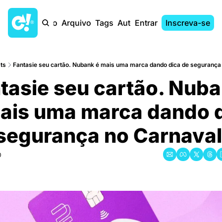
Início
Arquivo
Tags
Autores
Entrar
Inscreva-se
ts
Fantasie seu cartão. Nubank é mais uma marca dando dica de segurança
tasie seu cartão. Nuba
mais uma marca dando d
segurança no Carnaval
0