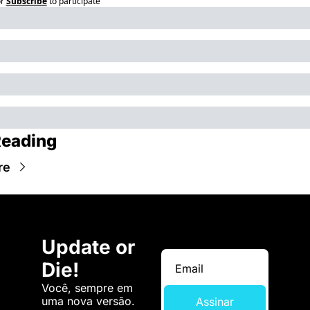
r
Subscribe
to participate
Reading
re
Update or 
Die!
Você, sempre em 
uma nova versão. 
Assinar