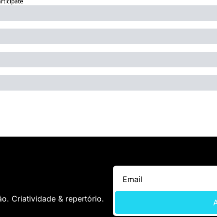
articipate
. Criatividade & repertório.
A