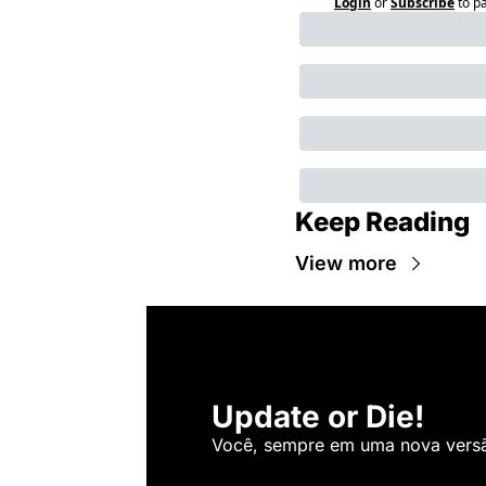
Login
or
Subscribe
to p
Keep Reading
View more
Update or Die!
Você, sempre em uma nova versão