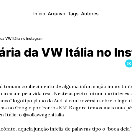
Início
Arquivo
Tags
Autores
a da VW Itália no Instagram
ária da VW Itália no I
só tomam conhecimento de alguma informação importante –
circulam pela vida real. Neste aspecto foi um ano interess
“novo” logotipo plano da Audi à controvérsia sobre o logo d
cas no Google por ‘carros KN’. E agora temos mais uma pé
n Itália: o @volkswagenitalia
cófato, aquela junção infeliz de palavras tipo o “boca dela