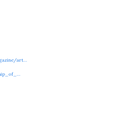
gazine/art…
Ship_of_…