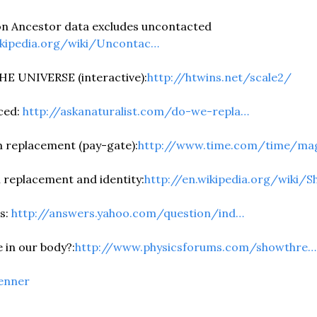
 Ancestor data excludes uncontacted 
ikipedia.org/wiki/Uncontac…
E UNIVERSE (interactive):
http://htwins.net/scale2/
ed: 
http://askanaturalist.com/do-we-repla…
m replacement (pay-gate):
http://www.time.com/time/ma
 replacement and identity:
http://en.wikipedia.org/wiki/
s: 
http://answers.yahoo.com/question/ind…
in our body?:
http://www.physicsforums.com/showthre…
enner