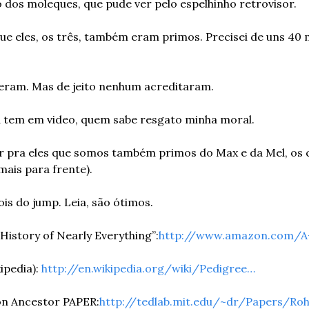
ó dos moleques, que pude ver pelo espelhinho retrovisor.
e eles, os três, também eram primos. Precisei de uns 40 m
eram. Mas de jeito nenhum acreditaram.
 tem em video, quem sabe resgato minha moral.
r pra eles que somos também primos do Max e da Mel, os ca
mais para frente).
is do jump. Leia, são ótimos.
t History of Nearly Everything”:
http://www.amazon.com/A-
ipedia): 
http://en.wikipedia.org/wiki/Pedigree…
n Ancestor PAPER:
http://tedlab.mit.edu/~dr/Papers/Ro