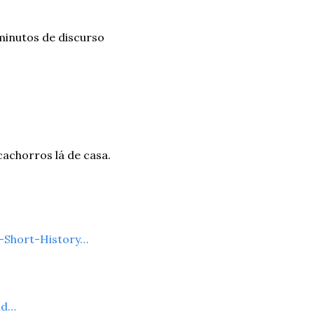
inutos de discurso 
chorros lá de casa. 
Short-History…
hd…