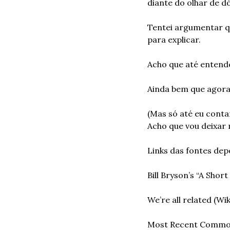
diante do olhar de d
Tentei argumentar qu
para explicar.
Acho que até entend
Ainda bem que agora
(Mas só até eu conta
Acho que vou deixar 
Links das fontes depo
Bill Bryson’s “A Shor
We’re all related (Wik
Most Recent Commo