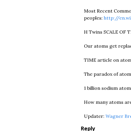
Most Recent Common
peoples: 
http://en.w
H Twins SCALE OF TH
Our atoms get replac
TIME article on ato
The paradox of atom
1 billion sodium atom
How many atoms are 
Updater: 
Wagner Br
Reply