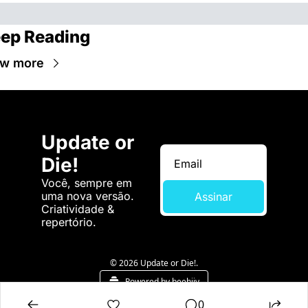
ep Reading
ew more
Update or 
Die!
Você, sempre em 
uma nova versão. 
Assinar
Criatividade & 
repertório.
© 2026 Update or Die!.
Powered by beehiiv
0