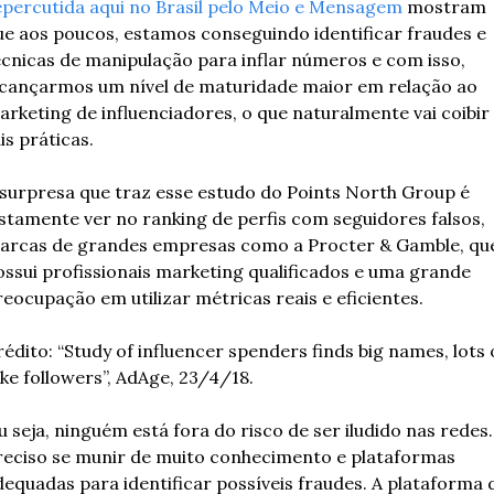
epercutida aqui no Brasil pelo Meio e Mensagem
 mostram 
ue aos poucos, estamos conseguindo identificar fraudes e 
écnicas de manipulação para inflar números e com isso, 
lcançarmos um nível de maturidade maior em relação ao 
arketing de influenciadores, o que naturalmente vai coibir 
is práticas.
 surpresa que traz esse estudo do Points North Group é 
ustamente ver no ranking de perfis com seguidores falsos, 
arcas de grandes empresas como a Procter & Gamble, que
ossui profissionais marketing qualificados e uma grande 
reocupação em utilizar métricas reais e eficientes.
édito: “Study of influencer spenders finds big names, lots o
ake followers”, AdAge, 23/4/18.
 seja, ninguém está fora do risco de ser iludido nas redes. 
reciso se munir de muito conhecimento e plataformas 
dequadas para identificar possíveis fraudes. A plataforma d