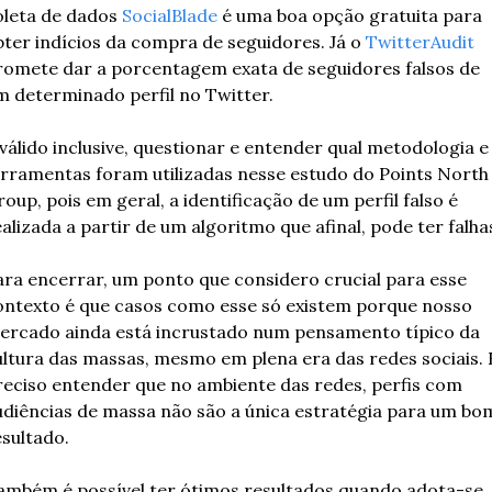
oleta de dados 
SocialBlade
 é uma boa opção gratuita para 
bter indícios da compra de seguidores. Já o 
TwitterAudit
romete dar a porcentagem exata de seguidores falsos de 
m determinado perfil no Twitter. 
 válido inclusive, questionar e entender qual metodologia e 
erramentas foram utilizadas nesse estudo do Points North 
oup, pois em geral, a identificação de um perfil falso é 
alizada a partir de um algoritmo que afinal, pode ter falhas
ara encerrar, um ponto que considero crucial para esse 
ontexto é que casos como esse só existem porque nosso 
ercado ainda está incrustado num pensamento típico da 
ultura das massas, mesmo em plena era das redes sociais. É
reciso entender que no ambiente das redes, perfis com 
udiências de massa não são a única estratégia para um bom
sultado. 
ambém é possível ter ótimos resultados quando adota-se 