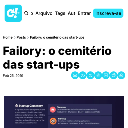
Início
Arquivo
Tags
Autores
Entrar
Inscreva-se
Home
Posts
Failory: o cemitério das start-ups
Failory: o cemitério 
das start-ups
Feb 25, 2019