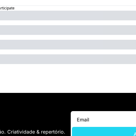
articipate
. Criatividade & repertório.
A