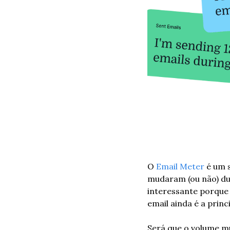
O 
Email Meter
 é um 
mudaram (ou não) du
interessante porque 
email ainda é a prin
Será que o volume mu