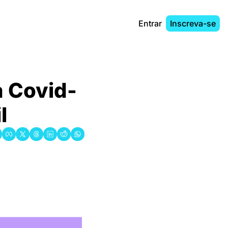
Entrar
Inscreva-se
a Covid-
l