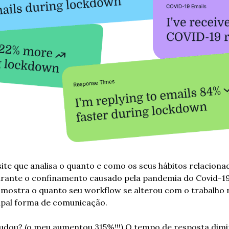
site que analisa o quanto e como os seus hábitos relacionad
rante o confinamento causado pela pandemia do Covid-19.
mostra o quanto seu workflow se alterou com o trabalho r
cipal forma de comunicação. 
dou? (o meu aumentou 315%!!!) O tempo de resposta dimin