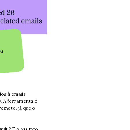
os à emails 
 A ferramenta é 
emoto, já que o 
uiu? E o assunto 