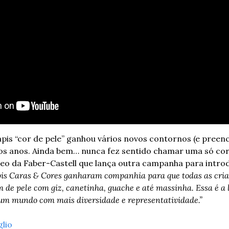
ápis “cor de pele” ganhou vários novos contornos (e preenc
os anos. Ainda bem… nunca fez sentido chamar uma só cor 
deo da Faber-Castell que lança outra campanha para introdu
pis Caras & Cores ganharam companhia para que todas as cria
 de pele com giz, canetinha, guache e até massinha. Essa é a 
 um mundo com mais diversidade e representatividade.”
glio