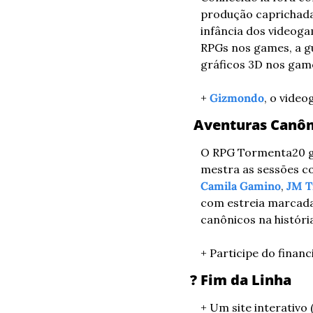
produção caprichada 
infância dos videoga
RPGs nos games, a gu
gráficos 3D nos gam
+ 
Gizmondo
, o vide
 Aventuras Canô
O RPG Tormenta20 g
mestra as sessões c
Camila Gamino
, 
JM T
com estreia marcada 
canônicos na históri
+ Participe do finan
? Fim da Linha
+ Um site interativo (