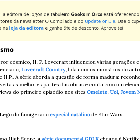
: a editora de jogos de tabuleiro 
Geeks n’ Orcs
 está oferecendo
eitores da newsletter O Compilado e do 
Update or Die
. Use o cu
 na 
loja da editora
 e ganhe 5% de desconto. Aproveite!
ismo
or cósmico, H. P. Lovecraft influenciou várias gerações e
enciado, 
Lovecraft Country
, lida com os monstros do autor
 H.P.. A série aborda a questão de forma madura: reconhec
oveita as melhores partes das obras e conta com um elenc
views do primeiro episódio nos sites 
Omelete
, 
Uol
, 
Jovem 
 Lego do famigerado 
especial natalino
 de Star Wars.
mo High Score, a 
série documental GDLK
 chegou à Netflix