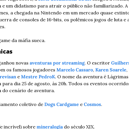
e um didatismo para atrair o público não familiarizado. A
mes, a chegada na Nintendo em um mercado quase extinto,
erra de consoles de 16-bits, os polêmicos jogos de luta e 
es.
ogame da máfia sueca.
nicas
anhou novas 
aventuras por streaming
. O escritor 
Guilher
om os famosos jogadores 
Marcelo Cassaro
, 
Karen Soarele
, 
revisan
 e 
Mestre PedroK
. O nome da aventura é Lágrimas
para dia 25 de agosto, às 20h. Todos os eventos ocorrid
a do cenário de aventura.
ciamento coletivo de 
Dogs Cardgame
 e 
Cosmos
.
e incrível) sobre 
mineralogia
 do século XIX.