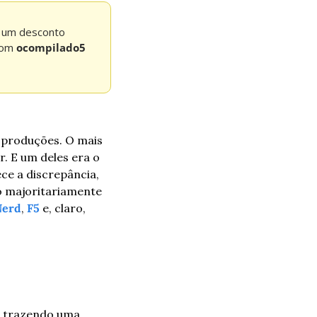
 um desconto 
pom 
ocompilado5 
 produções. O mais 
. E um deles era o 
e a discrepância, 
o majoritariamente 
Nerd
, 
F5
 e, claro, 
, trazendo uma 