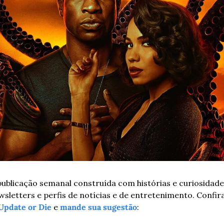
blicação semanal construída com histórias e curiosidade
wsletters e perfis de notícias e de entretenimento. Confira
Update or Die
 e 
mande sua sugestão
: