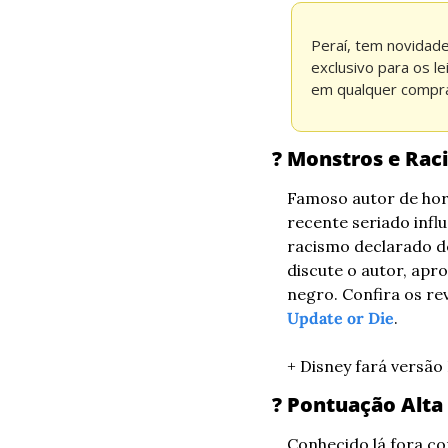
Peraí, tem novidade
exclusivo para os l
em qualquer compra
? Monstros e Rac
Famoso autor de horr
recente seriado influ
racismo declarado de
discute o autor, apr
negro. Confira os re
Update or Die
.
+ Disney fará versão
? Pontuação Alta
Conhecido lá fora co